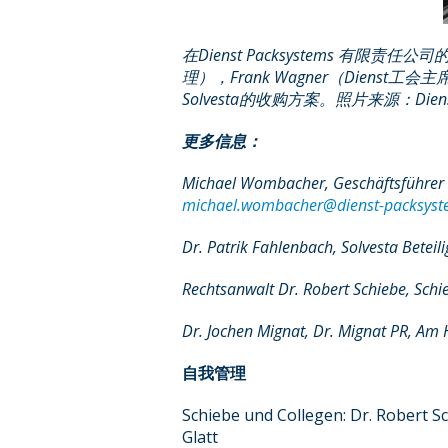
在
Dienst Packsystems
有限责任公司
理），
Frank Wagner
（
Dienst
工会主
Solvesta
的收购方案。照片来源：
Dien
更多信息：
Michael Wombacher, Geschäftsführer 
michael.wombacher@dienst-packsyst
Dr. Patrik Fahlenbach, Solvesta Bet
Rechtsanwalt Dr. Robert Schiebe, Schi
Dr. Jochen Mignat, Dr. Mignat PR, A
自我管理
Schiebe und Collegen: Dr. Robert 
Glatt