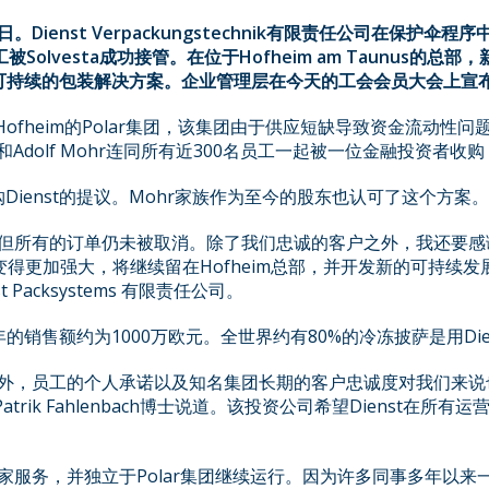
日。
Dienst Verpackungstechnik
有限责任公司在保护伞程序
工被
Solvesta
成功接管。在位于
Hofheim am Taunus
的总部，
可持续的包装解决方案。企业管理层在今天的工会会员大会上宣
Hofheim的Polar集团，该集团由于供应短缺导致资金流动性
hr和Adolf Mohr连同所有近300名员工一起被一位金融投资
收购Dienst的提议。Mohr家族作为至今的股东也认可了这个方案。
，但所有的订单仍未被取消。除了我们忠诚的客户之外，我还要感
得更加强大，将继续留在Hofheim总部，并开发新的可持续发展包装机器
Packsystems 有限责任公司。
销售额约为1000万欧元。全世界约有80%的冷冻披萨是用Die
，员工的个人承诺以及知名集团长期的客户忠诚度对我们来说也是决定
理 Patrik Fahlenbach博士说道。该投资公司希望Dienst
家服务，并独立于Polar集团继续运行。因为许多同事多年以来