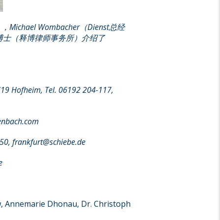
），
Michael Wombacher
（
Dienst
总经
博士（释博律师事务所）介绍了
19 Hofheim, Tel. 06192 204-117,
lenbach.com
150, frankfurt@schiebe.de
e
w, Annemarie Dhonau, Dr. Christoph