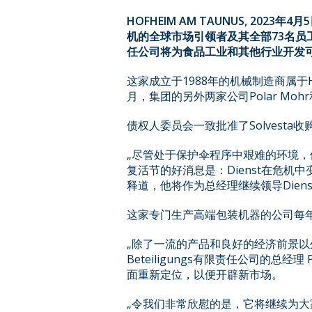
HOFHEIM AM TAUNUS, 2023
年
4
月
5
机的全球市场引领者及其全部
73
名员
任公司将为食品工业和其他行业开发
这家成立于1988年的机械制造商属于
月，集团的另外两家公司Polar Mo
债权人委员会一致批准了Solvesta
„尽管处于保护伞程序中艰难的环境
复活节的好消息是：Dienst在危机中变
释道，他将作为总经理继续领导Dienst 
这家专门生产高端包装机器的公司每年的
„除了一流的产品和良好的经济前景以外
Beteiligungs有限责任公司的总经
面重新定位，以便开辟新市场。
„令我们非常欣慰的是，它将继续为大