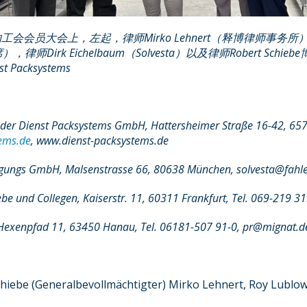
的工会会员大会上，左起，律师
Mirko Lehnert
（释博律师事务所
席），律师
Dirk Eichelbaum
（
Solvesta
）以及律师
Robert Schiebe
st Packsystems
der Dienst Packsystems GmbH, Hattersheimer Straße 16-42, 657
ems.de
, www.dienst-packsystems.de
eiligungs GmbH, Malsenstrasse 66, 80638 München, solvesta@fah
ebe und Collegen, Kaiserstr. 11, 60311 Frankfurt, Tel. 069-219 3
m Hexenpfad 11, 63450 Hanau, Tel. 06181-507 91-0, pr@mignat.d
Schiebe (Generalbevollmächtigter) Mirko Lehnert, Roy Lublo