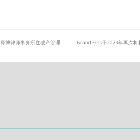
next
Woche: 释博律师事务所在破产管理
Brand Eins于2023
post: