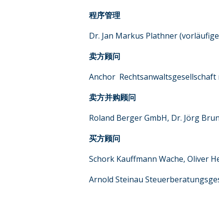
程序管理
Dr. Jan Markus Plathner (vorläufige
卖方顾问
Anchor Rechtsanwaltsgesellschaft m
卖方并购顾问
Roland Berger GmbH, Dr. Jörg Brun
买方顾问
Schork Kauffmann Wache, Oliver He
Arnold Steinau Steuerberatungsges