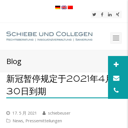
Twitter
Facebook
LinkedIn
Xing
Op
Mob
Blog
Me
新冠暂停规定于2021年4月
30日到期
17. 5 月 2021
schiebeuser
News
,
Pressemitteilungen