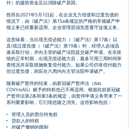
付）的援助资金足以消除破产原因。
然而自2021年5月1日起，在企业无力偿债和过度负债的
情况下，由《破产法》第15a条规定的严格的常规破产申
报义务已经重新适用。企业管理层须负责遵守这项义务。
这意味着，当出现无偿还能力（《破产法》第17条）以
及/或过度负债（《破产法》第19条）时，经理人必须迅
速采取行动，并向主管的破产法院提交破产申请。在非疫
情的正常时期，出现无偿还能力后，最多可用三周时间审
查情况并采取措施恢复偿付能力。如果公司仍有偿付能力
但过度负债，则应在六周内向主管法院申请破产。
随着破产暂停的结束，由新冠破产暂停法（das
COVInsAG）赋予的特权也已不再适用。根据此前新冠破
产暂停法第2条和第3条的规定，由暂停申请义务带来了一
系列重要影响，它们现也随之消失。这些影响包括：
管理人员的责任特免权
贷款人的特权
对破产撤销的限制