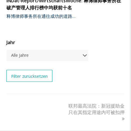
INDat-Report/WirtschaftsWoche: 释博律师事务所在
破产管理人排行榜中均获前十名
释博律师事务所在通往成功的道路…
Jahr
Alle Jahre
next
联邦最高法院：新冠援助金
post:
只在其指定用途内可被扣押