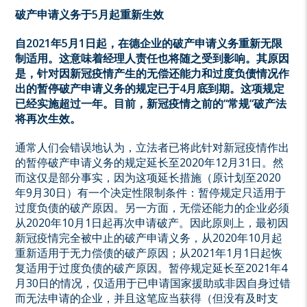
破产申请义务于
5
月起重新生效
自
2021
年
5
月
1
日起，在德企业的破产申请义务重新无限
制适用。这意味着经理人责任也将随之受到影响。其原因
是，针对因新冠疫情产生的无偿还能力和过度负债情况作
出的暂停破产申请义务的规定已于
4
月底到期。这项规定
已经实施超过一年。目前，新冠疫情之前的
“
常规
“
破产法
将再次生效。
通常人们会错误地认为，立法者已将此针对新冠疫情作出
的暂停破产申请义务的规定延长至2020年12月31日。然
而这仅是部分事实，因为这项延长措施（原计划至2020
年9月30日）有一个决定性限制条件：暂停规定只适用于
过度负债的破产原因。另一方面，无偿还能力的企业必须
从2020年10月1日起再次申请破产。因此原则上，最初因
新冠疫情完全被中止的破产申请义务，从2020年10月起
重新适用于无力偿债的破产原因；从2021年1月1日起恢
复适用于过度负债的破产原因。暂停规定延长至2021年4
月30日的情况，仅适用于已申请国家援助或非因自身过错
而无法申请的企业，并且这笔应当获得（但没有及时支