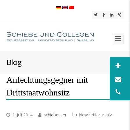
Twitter
Facebook
LinkedIn
Xing
Op
Mob
Blog
Me
Anfechtungsgegner mit
Drittstaatwohnsitz
1. Juli 2014
schiebeuser
Newsletterarchiv