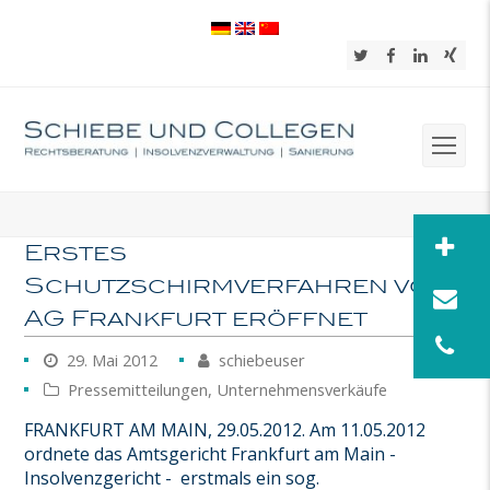
Twitter
Facebook
LinkedIn
Xing
Op
Mob
Me
Erstes
Schutzschirmverfahren von
AG Frankfurt eröffnet
29. Mai 2012
schiebeuser
Pressemitteilungen
,
Unternehmensverkäufe
FRANKFURT AM MAIN, 29.05.2012. Am 11.05.2012
ordnete das Amtsgericht Frankfurt am Main -
Insolvenzgericht - erstmals ein sog.