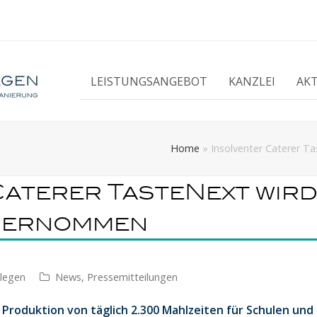
LEISTUNGSANGEBOT
KANZLEI
AK
Home
»
Insolventer Caterer T
Caterer TasteNext wird
übernommen
llegen
News
,
Pressemitteilungen
roduktion von täglich 2.300 Mahlzeiten für Schulen und 