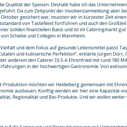
e Qualität der Speisen. Deshalb habe ich das Unternehmen i
geführt. Da zum Zeitpunkt der Insolvenzanmeldung aber b
Oktober gesichert war, mussten wir in kürzester Zeit einen 
tätsstandard von TasteNext fortführen und auch den Großtei
ner soliden finanziellen Basis und ist im Cateringmarkt gut a
n von Schiebe und Collegen in Mannheim.
 Vielfalt und dem Fokus auf gesunde Lebensmittel passt Tast
utaten und kulinarische Perfektion“, erklärte Jürgen Dörr, C
nter anderem den Caterer DLS-A Ehrenfried mit rund 180 Mi
Erfahrungen in der hochwertigen Gastronomie. Von exklusive
t-Produktion möchten wir Heidelberg gemeinsam mit Ehren
ronomie ausbauen. Künftig werden wir hier eine Kapazität vo
alität, Regionalität und Bio-Produkte. Und wir wollen weite