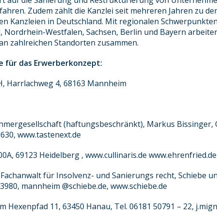
iert auf die Sanierung und Restrukturierung von Unternehme
rfahren. Zudem zählt die Kanzlei seit mehreren Jahren zu de
n Kanzleien in Deutschland. Mit regionalen Schwerpunkten 
Nordrhein-Westfalen, Sachsen, Berlin und Bayern arbeiten
 an zahlreichen Standorten zusammen.
 für das Erwerberkonzept:
H, Harrlachweg 4, 68163 Mannheim
ergesellschaft (haftungsbeschränkt), Markus Bissinger, Ge
630, www.tastenext.de
0A, 69123 Heidelberg , www.cullinaris.de www.ehrenfried.de
 Fachanwalt für Insolvenz- und Sanierungs recht, Schiebe u
83980, mannheim @schiebe.de, www.schiebe.de
 Am Hexenpfad 11, 63450 Hanau, Tel. 06181 50791 – 22, j.mi