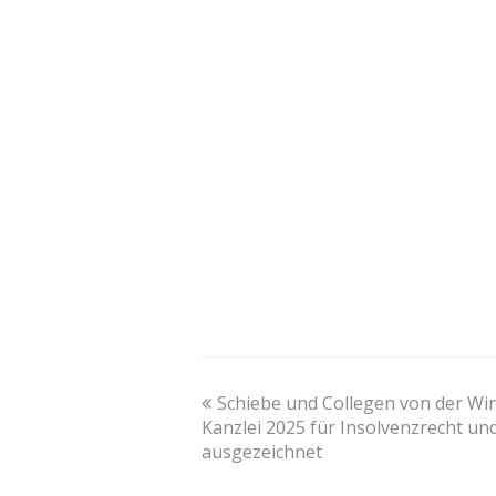
previous
Schiebe und Collegen von der Wi
post:
Kanzlei 2025 für Insolvenzrecht un
ausgezeichnet