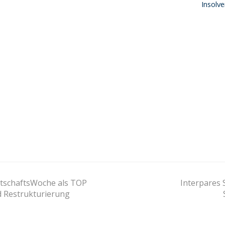
Insolve
next
rtschaftsWoche als TOP
Interpares 
post:
d Restrukturierung