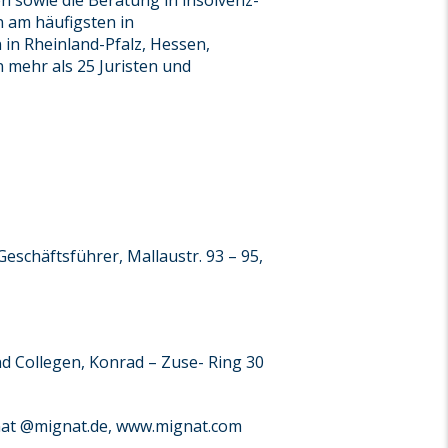
n sowie die Beratung in insolvenz-
n am häufigsten in
in Rheinland-Pfalz, Hessen,
 mehr als 25 Juristen und
schäftsführer, Mallaustr. 93 – 95,
nd Collegen, Konrad – Zuse- Ring 30
gnat @mignat.de, www.mignat.com