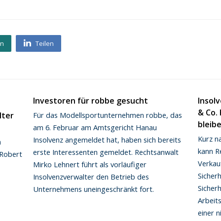
en
Teilen
Investoren für robbe gesucht
Insol
& Co. 
lter
Für das Modellsportunternehmen robbe, das
bleib
am 6. Februar am Amtsgericht Hanau
Kurz n
Insolvenz angemeldet hat, haben sich bereits
m
kann R
erste Interessenten gemeldet. Rechtsanwalt
 Robert
Verkau
Mirko Lehnert führt als vorläufiger
Sicher
Insolvenzverwalter den Betrieb des
Sicher
Unternehmens uneingeschränkt fort.
Arbeits
einer n