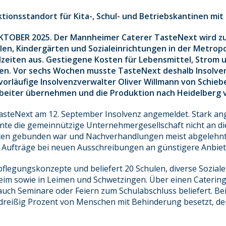
ionsstandort für Kita-, Schul- und Betriebskantinen mit 
TOBER 2025. Der Mannheimer Caterer TasteNext wird zum
n, Kindergärten und Sozialeinrichtungen in der Metropo
lzeiten aus. Gestiegene Kosten für Lebensmittel, Strom u
men. Vor sechs Wochen musste TasteNext deshalb Insolve
vorläufige Insolvenzverwalter Oliver Willmann von Schieb
rbeiter übernehmen und die Produktion nach Heidelberg ve
steNext am 12. September Insolvenz angemeldet. Stark an
nte die gemeinnützige Unternehmergesellschaft nicht an di
iten gebunden war und Nachverhandlungen meist abgelehnt 
 Aufträge bei neuen Ausschreibungen an günstigere Anbiet
pflegungskonzepte und beliefert 20 Schulen, diverse Sozia
m sowie in Leimen und Schwetzingen. Über einen Caterings
ch Seminare oder Feiern zum Schulabschluss beliefert. B
 dreißig Prozent von Menschen mit Behinderung besetzt, de