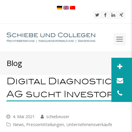
Twitter
Facebook
LinkedIn
Xing
Op
Mob
Blog
Me
Digital Diagnostics
AG sucht Investor
4. Mai 2021
schiebeuser
News
,
Pressemitteilungen
,
Unternehmensverkäufe