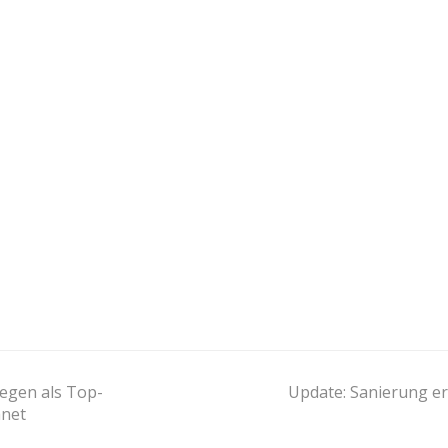
next
egen als Top-
Update: Sanierung er
post:
hnet