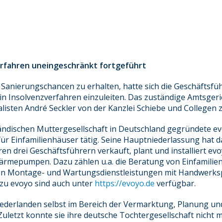
rfahren uneingeschränkt fortgeführt
e Sanierungschancen zu erhalten, hatte sich die Geschäfts
in Insolvenzverfahren einzuleiten. Das zuständige Amtsgeri
isten André Seckler von der Kanzlei Schiebe und Collegen 
ländischen Muttergesellschaft in Deutschland gegründete e
r Einfamilienhäuser tätig. Seine Hauptniederlassung hat 
en drei Geschäftsführern verkauft, plant und installiert ev
ärmepumpen. Dazu zählen u.a. die Beratung von Einfamilie
on Montage- und Wartungsdienstleistungen mit Handwerks
s zu evoyo sind auch unter
https://evoyo.de
verfügbar.
Niederlanden selbst im Bereich der Vermarktung, Planung und
etzt konnte sie ihre deutsche Tochtergesellschaft nicht m