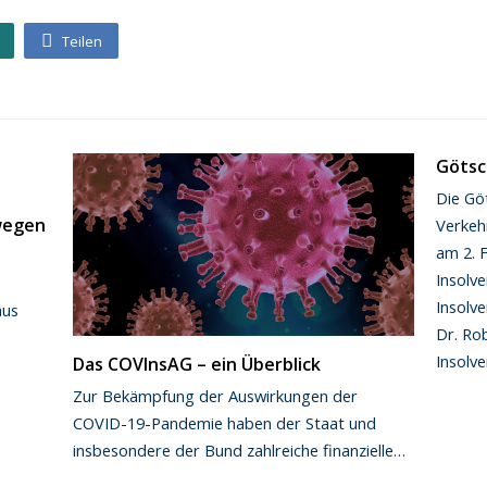
Teilen
Götsc
Die Gö
 wegen
Verkeh
am 2. 
Insolv
Insolve
aus
Dr. Ro
Insolve
Das COVInsAG – ein Überblick
Zur Bekämpfung der Auswirkungen der
COVID-19-Pandemie haben der Staat und
insbesondere der Bund zahlreiche finanzielle…