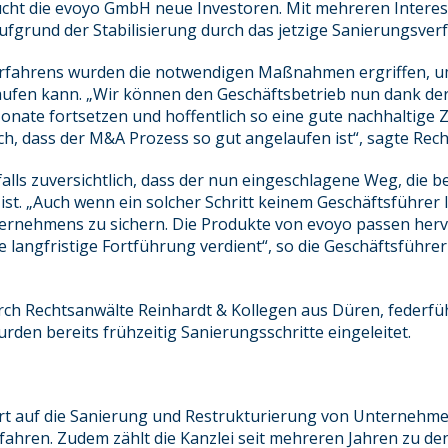
cht die evoyo GmbH neue Investoren. Mit mehreren Interes
ufgrund der Stabilisierung durch das jetzige Sanierungsver
erfahrens wurden die notwendigen Maßnahmen ergriffen, um 
laufen kann. „Wir können den Geschäftsbetrieb nun dank d
ate fortsetzen und hoffentlich so eine gute nachhaltige Zu
ch, dass der M&A Prozess so gut angelaufen ist“, sagte Rech
alls zuversichtlich, dass der nun eingeschlagene Weg, die b
st. „Auch wenn ein solcher Schritt keinem Geschäftsführer l
ternehmens zu sichern. Die Produkte von evoyo passen her
langfristige Fortführung verdient“, so die Geschäftsführ
rch Rechtsanwälte Reinhardt & Kollegen aus Düren, federfü
rden bereits frühzeitig Sanierungsschritte eingeleitet.
iert auf die Sanierung und Restrukturierung von Unternehme
rfahren. Zudem zählt die Kanzlei seit mehreren Jahren zu de