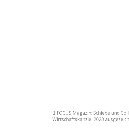
previous
FOCUS Magazin: Schiebe und Coll
post:
Wirtschaftskanzlei 2023 ausgezeic