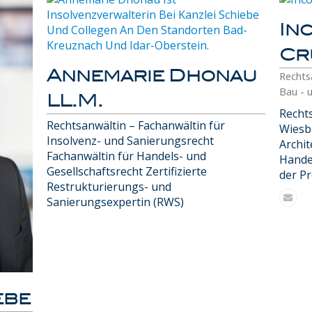
In
Cr
Annemarie Dhonau
Rechts
Bau - 
LL.M.
Rechts
Rechtsanwältin – Fachanwältin für
Wiesb
Insolvenz- und Sanierungsrecht
Archit
Fachanwältin für Handels- und
Handel
Gesellschaftsrecht Zertifizierte
der P
Restrukturierungs- und
Emai
Sanierungsexpertin (RWS)
ebe