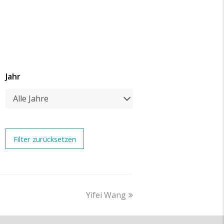
Jahr
Alle Jahre
next
Yifei Wang
post: