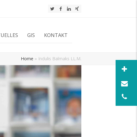
Twitter
Facebook
LinkedIn
Xing
TUELLES
GIS
KONTAKT
Home
»
Indulis Balmaks LL.M.