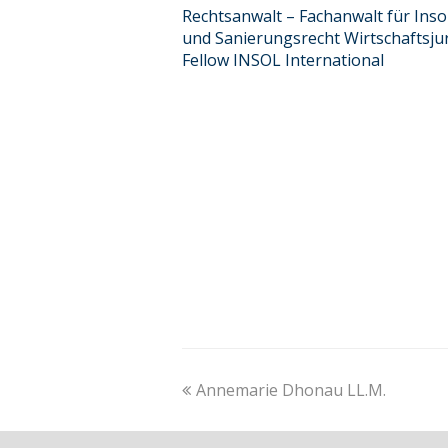
Rechtsanwalt – Fachanwalt für Inso
und Sanierungsrecht Wirtschaftsjur
Fellow INSOL International
previous
Annemarie Dhonau LL.M.
post: