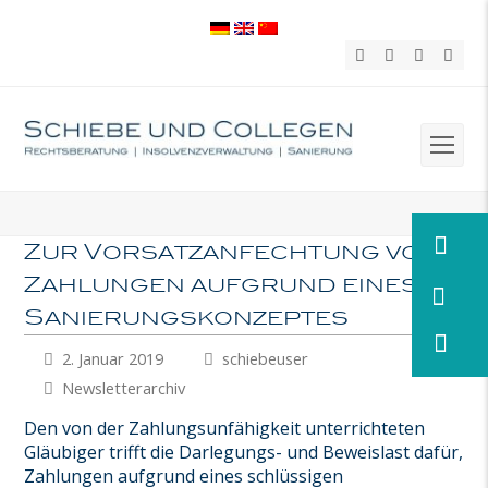
Twitter
Facebook
LinkedIn
Xing
Op
Mob
Me
Zur Vorsatzanfechtung von
Zahlungen aufgrund eines
Sanierungskonzeptes
2. Januar 2019
schiebeuser
Newsletterarchiv
Den von der Zahlungsunfähigkeit unterrichteten
Gläubiger trifft die Darlegungs- und Beweislast dafür,
Zahlungen aufgrund eines schlüssigen