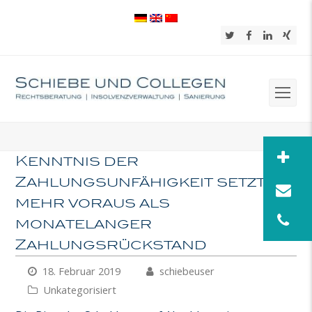
Twitter
Facebook
LinkedIn
Xing
Op
Mob
Me
Kenntnis der
Zahlungsunfähigkeit setzt
mehr voraus als
monatelanger
Zahlungsrückstand
18. Februar 2019
schiebeuser
Unkategorisiert