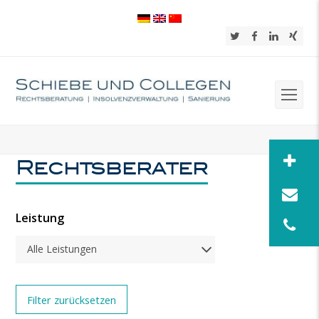
Twitter
Facebook
LinkedIn
Xing
Op
Mob
Me
Rechtsberater
Leistung
Alle Leistungen