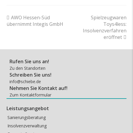
previous
next
AWO Hessen-Süd
Spielzeugwaren
post:
post:
übernimmt Integis GmbH
Toys4less:
Insolvenzverfahren
eröffnet
Rufen Sie uns an!
Zu den Standorten
Schreiben Sie uns!
info@schiebe.de
Nehmen Sie Kontakt auf!
Zum Kontaktformular
Leistungsangebot
Sanierungsberatung
Insolvenzverwaltung