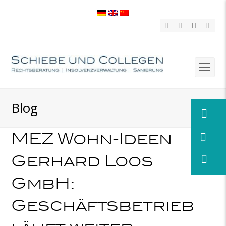
Twitter
Facebook
LinkedIn
Xing
Op
Mob
Blog
Me
MEZ Wohn-Ideen
Gerhard Loos
GmbH:
Geschäftsbetrieb